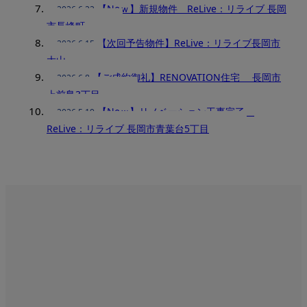
【Neｗ】新規物件 ReLive：リライブ 長岡
2026.6.22
市長峰町
【次回予告物件】ReLive：リライブ長岡市
2026.6.15
大山
【ご成約御礼】RENOVATION住宅 長岡市
2026.6.8
上前島3丁目
【Neｗ】リノベーション工事完了
2026.5.19
ReLive：リライブ 長岡市青葉台5丁目