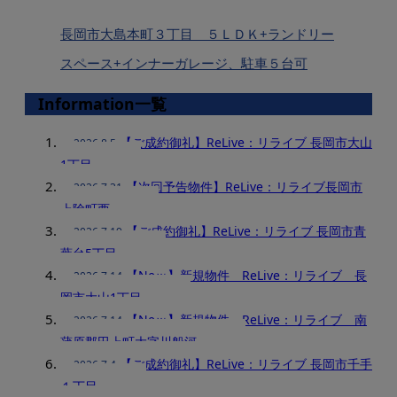
長岡市大島本町３丁目 ５ＬＤＫ+ランドリー
スペース+インナーガレージ、駐車５台可
Information一覧
【ご成約御礼】ReLive：リライブ 長岡市大山
2026.8.5
1丁目
【次回予告物件】ReLive：リライブ長岡市
2026.7.31
上除町西
【ご成約御礼】ReLive：リライブ 長岡市青
2026.7.19
葉台5丁目
【Neｗ】新規物件 ReLive：リライブ 長
2026.7.14
岡市大山1丁目
【Neｗ】新規物件 ReLive：リライブ 南
2026.7.14
蒲原郡田上町大字川船河
【ご成約御礼】ReLive：リライブ 長岡市千手
2026.7.4
１丁目