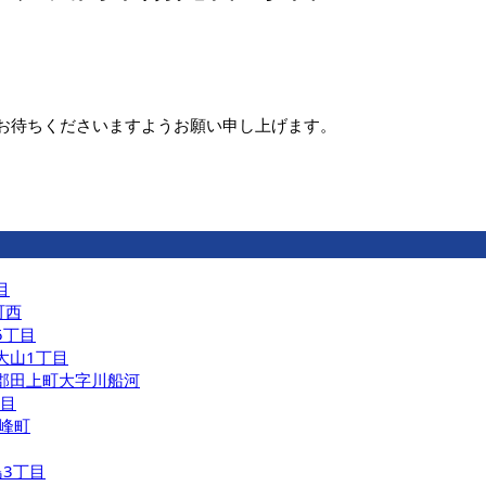
お待ちくださいますようお願い申し上げます。
目
町西
5丁目
大山1丁目
原郡田上町大字川船河
丁目
長峰町
島3丁目