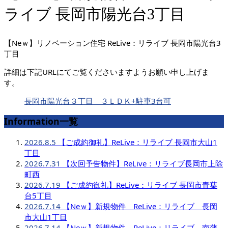
ライブ 長岡市陽光台3丁目
【Neｗ】リノベーション住宅 ReLive：リライブ 長岡市陽光台3
丁目
詳細は下記URLにてご覧くださいますようお願い申し上げま
す。
長岡市陽光台３丁目 ３ＬＤＫ+駐車3台可
Information一覧
2026.8.5
【ご成約御礼】ReLive：リライブ 長岡市大山1
丁目
2026.7.31
【次回予告物件】ReLive：リライブ長岡市上除
町西
2026.7.19
【ご成約御礼】ReLive：リライブ 長岡市青葉
台5丁目
2026.7.14
【Neｗ】新規物件 ReLive：リライブ 長岡
市大山1丁目
2026.7.14
【Neｗ】新規物件 ReLive：リライブ 南蒲