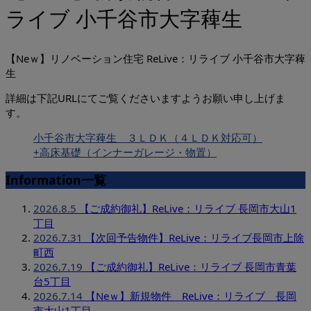
ライブ 小千谷市大字薭生
【Neｗ】リノベーション住宅 ReLive：リライブ 小千谷市大字薭
生
詳細は下記URLにてご覧くださいますようお願い申し上げま
す。
小千谷市大字薭生 ３ＬＤＫ（４ＬＤＫ対応可）
+高床基礎（インナーガレージ・物置）
Information一覧
2026.8.5
【ご成約御礼】ReLive：リライブ 長岡市大山1
丁目
2026.7.31
【次回予告物件】ReLive：リライブ長岡市上除
町西
2026.7.19
【ご成約御礼】ReLive：リライブ 長岡市青葉
台5丁目
2026.7.14
【Neｗ】新規物件 ReLive：リライブ 長岡
市大山1丁目