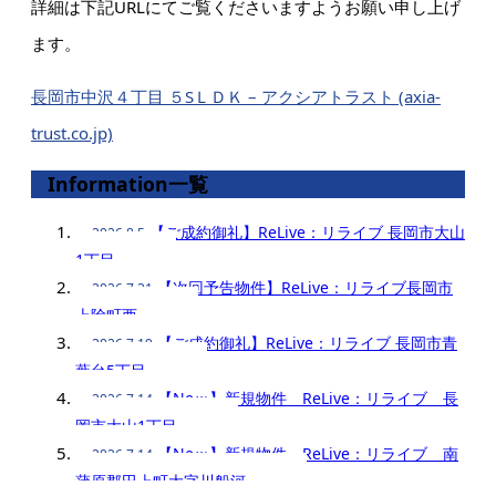
詳細は下記URLにてご覧くださいますようお願い申し上げ
ます。
長岡市中沢４丁目 ５SＬＤＫ – アクシアトラスト (axia-
trust.co.jp)
Information一覧
【ご成約御礼】ReLive：リライブ 長岡市大山
2026.8.5
1丁目
【次回予告物件】ReLive：リライブ長岡市
2026.7.31
上除町西
【ご成約御礼】ReLive：リライブ 長岡市青
2026.7.19
葉台5丁目
【Neｗ】新規物件 ReLive：リライブ 長
2026.7.14
岡市大山1丁目
【Neｗ】新規物件 ReLive：リライブ 南
2026.7.14
蒲原郡田上町大字川船河