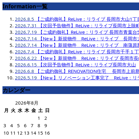
Information一覧
2026.8.5
【ご成約御礼】ReLive：リライブ 長岡市大山1丁
2026.7.31
【次回予告物件】ReLive：リライブ長岡市上除
2026.7.19
【ご成約御礼】ReLive：リライブ 長岡市青葉台
2026.7.14
【Neｗ】新規物件 ReLive：リライブ 長岡市
2026.7.14
【Neｗ】新規物件 ReLive：リライブ 南蒲
2026.7.4
【ご成約御礼】ReLive：リライブ 長岡市千手１
2026.6.22
【Neｗ】新規物件 ReLive：リライブ 長岡市
2026.6.15
【次回予告物件】ReLive：リライブ長岡市大山
2026.6.8
【ご成約御礼】RENOVATION住宅 長岡市上前
2026.5.19
【Neｗ】リノベーション工事完了 ReLive：
カレンダー
2026年8月
月
火
水
木
金
土
日
1
2
3
4
5
6
7
8
9
10
11
12
13
14
15
16