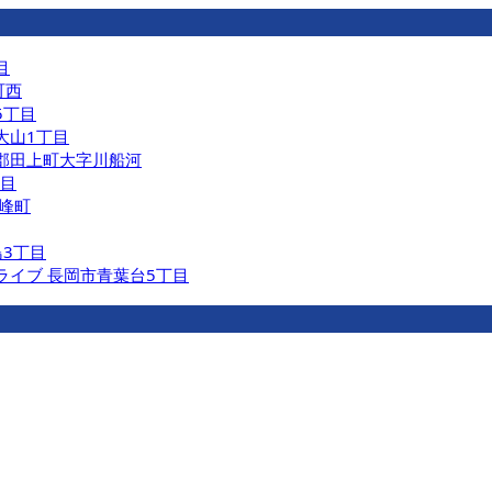
目
町西
5丁目
大山1丁目
原郡田上町大字川船河
丁目
長峰町
島3丁目
リライブ 長岡市青葉台5丁目