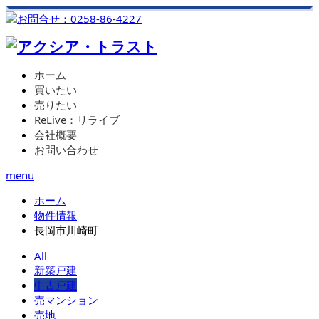
ホーム
買いたい
売りたい
ReLive：リライブ
会社概要
お問い合わせ
menu
ホーム
物件情報
長岡市川崎町
All
新築戸建
中古戸建
売マンション
売地