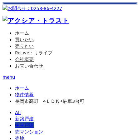
ホーム
買いたい
売りたい
ReLive：リライブ
会社概要
お問い合わせ
menu
ホーム
物件情報
長岡市高町 4ＬＤＫ+駐車3台可
All
新築戸建
中古戸建
売マンション
売地