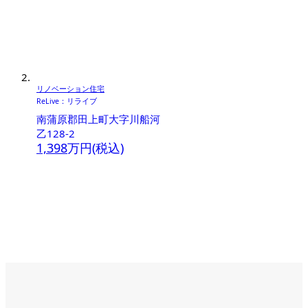
リノベーション住宅
ReLive：リライブ
南蒲原郡田上町大字川船河
乙128-2
1,398
万円(税込)