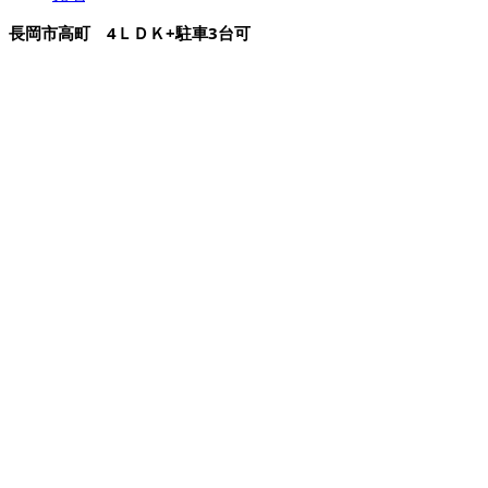
長岡市高町 4ＬＤＫ+駐車3台可