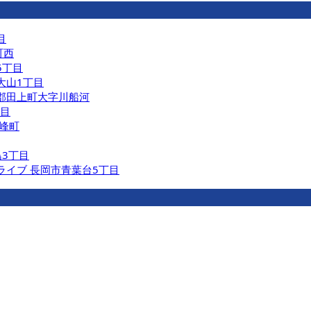
目
町西
5丁目
大山1丁目
原郡田上町大字川船河
丁目
長峰町
島3丁目
リライブ 長岡市青葉台5丁目