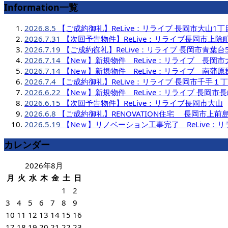
Information一覧
2026.8.5
【ご成約御礼】ReLive：リライブ 長岡市大山1丁
2026.7.31
【次回予告物件】ReLive：リライブ長岡市上除
2026.7.19
【ご成約御礼】ReLive：リライブ 長岡市青葉台
2026.7.14
【Neｗ】新規物件 ReLive：リライブ 長岡市
2026.7.14
【Neｗ】新規物件 ReLive：リライブ 南蒲
2026.7.4
【ご成約御礼】ReLive：リライブ 長岡市千手１
2026.6.22
【Neｗ】新規物件 ReLive：リライブ 長岡市
2026.6.15
【次回予告物件】ReLive：リライブ長岡市大山
2026.6.8
【ご成約御礼】RENOVATION住宅 長岡市上前
2026.5.19
【Neｗ】リノベーション工事完了 ReLive：
カレンダー
2026年8月
月
火
水
木
金
土
日
1
2
3
4
5
6
7
8
9
10
11
12
13
14
15
16
17
18
19
20
21
22
23