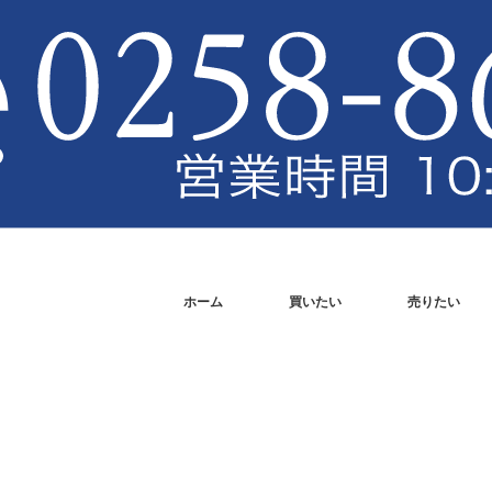
せ】
ホーム
買いたい
売りたい
】