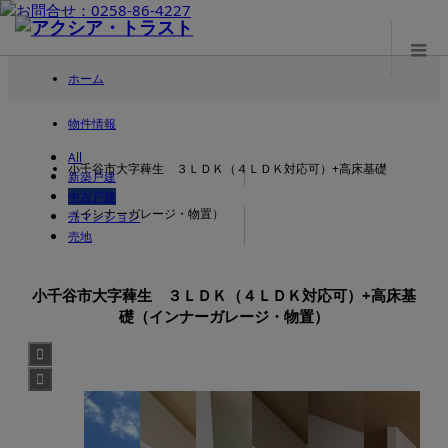
ホーム
物件情報
All
小千谷市大字薭生 ３ＬＤＫ（４ＬＤＫ対応可）+高床基礎
新築戸建
中古戸建
（インナーガレージ・物置）
売マンション
売地
小千谷市大字薭生 ３ＬＤＫ（４ＬＤＫ対応可）+高床基
礎（インナーガレージ・物置）

