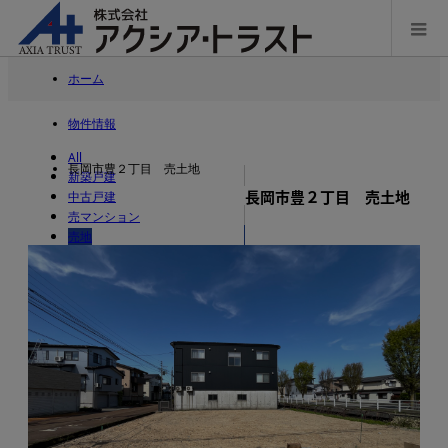
ホーム
物件情報
All
長岡市豊２丁目 売土地
新築戸建
長岡市豊２丁目 売土地
中古戸建
売マンション
売地